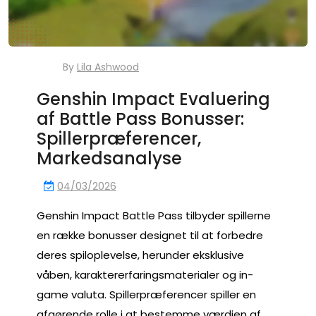
By
Lila Ashwood
Genshin Impact Evaluering
af Battle Pass Bonusser:
Spillerpræferencer,
Markedsanalyse
04/03/2026
Genshin Impact Battle Pass tilbyder spillerne
en række bonusser designet til at forbedre
deres spiloplevelse, herunder eksklusive
våben, karaktererfaringsmaterialer og in-
game valuta. Spillerpræferencer spiller en
afgørende rolle i at bestemme værdien af