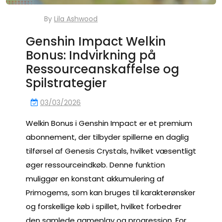
By
Lila Ashwood
Genshin Impact Welkin
Bonus: Indvirkning på
Ressourceanskaffelse og
Spilstrategier
03/03/2026
Welkin Bonus i Genshin Impact er et premium
abonnement, der tilbyder spillerne en daglig
tilførsel af Genesis Crystals, hvilket væsentligt
øger ressourceindkøb. Denne funktion
muliggør en konstant akkumulering af
Primogems, som kan bruges til karakterønsker
og forskellige køb i spillet, hvilket forbedrer
den samlede gameplay og progression. For