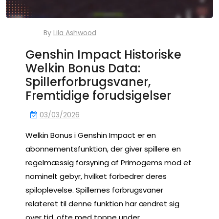
By
Lila Ashwood
Genshin Impact Historiske
Welkin Bonus Data:
Spillerforbrugsvaner,
Fremtidige forudsigelser
03/03/2026
Welkin Bonus i Genshin Impact er en
abonnementsfunktion, der giver spillere en
regelmæssig forsyning af Primogems mod et
nominelt gebyr, hvilket forbedrer deres
spiloplevelse. Spillernes forbrugsvaner
relateret til denne funktion har ændret sig
over tid, ofte med toppe under