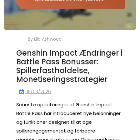
By
Lila Ashwood
Genshin Impact Ændringer i
Battle Pass Bonusser:
Spillerfastholdelse,
Monetiseringsstrategier
05/03/2026
Seneste opdateringer af Genshin Impact
Battle Pass har introduceret nye belønninger
og funktioner designet til at øge
spillerengagementet og forbedre
monetiseringsstrategierne. Disse ændringer