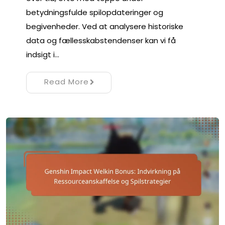
betydningsfulde spilopdateringer og
begivenheder. Ved at analysere historiske
data og fællesskabstendenser kan vi få
indsigt i…
Read More