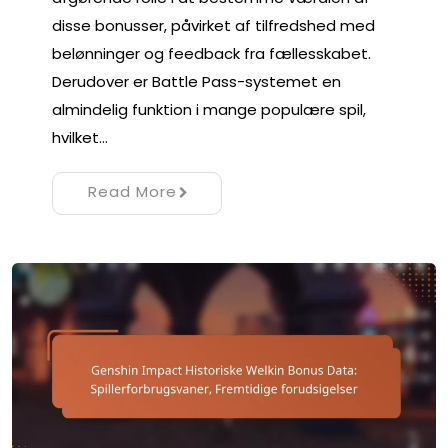
disse bonusser, påvirket af tilfredshed med
belønninger og feedback fra fællesskabet.
Derudover er Battle Pass-systemet en
almindelig funktion i mange populære spil,
hvilket…
Read More