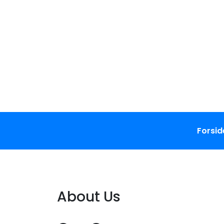
Skip
to
content
Forsid
About Us