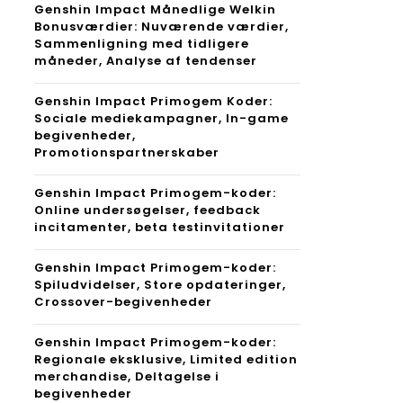
Genshin Impact Månedlige Welkin
Bonusværdier: Nuværende værdier,
Sammenligning med tidligere
måneder, Analyse af tendenser
Genshin Impact Primogem Koder:
Sociale mediekampagner, In-game
begivenheder,
Promotionspartnerskaber
Genshin Impact Primogem-koder:
Online undersøgelser, feedback
incitamenter, beta testinvitationer
Genshin Impact Primogem-koder:
Spiludvidelser, Store opdateringer,
Crossover-begivenheder
Genshin Impact Primogem-koder:
Regionale eksklusive, Limited edition
merchandise, Deltagelse i
begivenheder