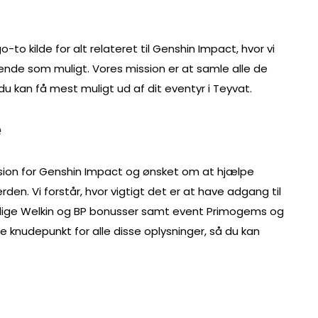
to kilde for alt relateret til Genshin Impact, hvor vi
ende som muligt. Vores mission er at samle alle de
u kan få mest muligt ud af dit eventyr i Teyvat.
e
sion for Genshin Impact og ønsket om at hjælpe
rden. Vi forstår, hvor vigtigt det er at have adgang til
ge Welkin og BP bonusser samt event Primogems og
le knudepunkt for alle disse oplysninger, så du kan