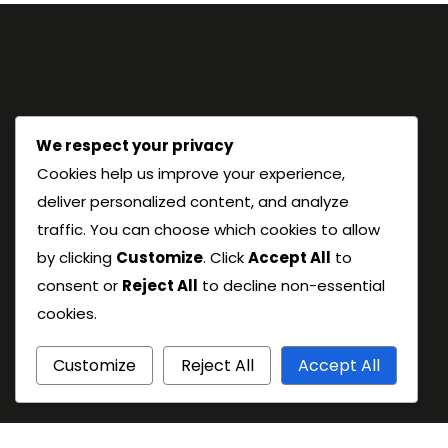
Juridisk
We respect your privacy
Cookies help us improve your experience,
deliver personalized content, and analyze
Cookies og sporing
traffic. You can choose which cookies to allow
Kontakt os
by clicking
Customize
. Click
Accept All
to
Dit privatliv
consent or
Reject All
to decline non-essential
Vilkår og betingelser
cookies.
Vores historie
Customize
Reject All
Accept All