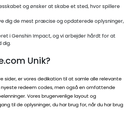
lesskabet og ønsker at skabe et sted, hvor spillere
ive dig de mest præcise og opdaterede oplysninger,
et i Genshin Impact, og vi arbejder hårdt for at
 dig.
e.com Unik?
 sider, er vores dedikation til at samle alle relevante
un de nyeste redeem codes, men også en omfattende
elønninger. Vores brugervenlige layout og
ang til de oplysninger, du har brug for, når du har brug