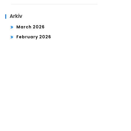
Arkiv
March 2026
February 2026