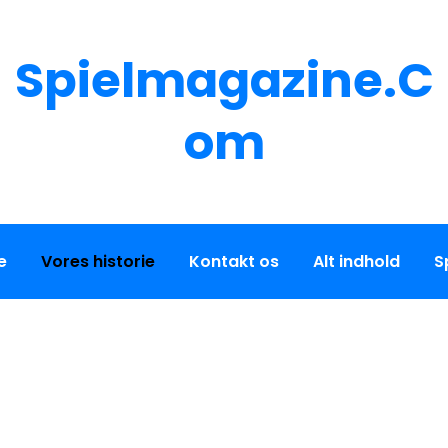
Spielmagazine.c
Om
e
Vores historie
Kontakt os
Alt indhold
S