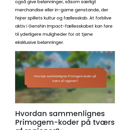
også give belønninger, såsom særligt
merchandise eller in-game genstande, der
fejrer spillets kultur og fællesskab. At forblive
aktiv i Genshin Impact-fællesskabet kan føre
til yderligere muligheder for at tjene
eksklusive belønninger.
Hvordan sammenlignes
Primogem-koder på tværs