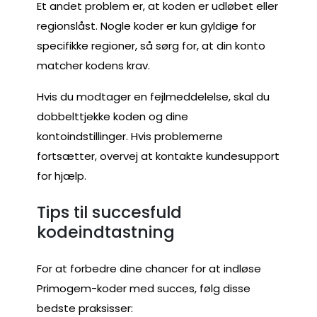
Et andet problem er, at koden er udløbet eller
regionslåst. Nogle koder er kun gyldige for
specifikke regioner, så sørg for, at din konto
matcher kodens krav.
Hvis du modtager en fejlmeddelelse, skal du
dobbelttjekke koden og dine
kontoindstillinger. Hvis problemerne
fortsætter, overvej at kontakte kundesupport
for hjælp.
Tips til succesfuld
kodeindtastning
For at forbedre dine chancer for at indløse
Primogem-koder med succes, følg disse
bedste praksisser: