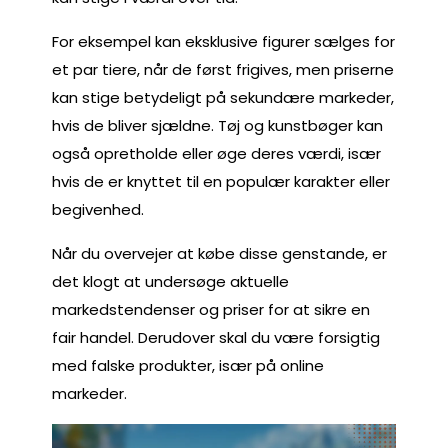
For eksempel kan eksklusive figurer sælges for
et par tiere, når de først frigives, men priserne
kan stige betydeligt på sekundære markeder,
hvis de bliver sjældne. Tøj og kunstbøger kan
også opretholde eller øge deres værdi, især
hvis de er knyttet til en populær karakter eller
begivenhed.
Når du overvejer at købe disse genstande, er
det klogt at undersøge aktuelle
markedstendenser og priser for at sikre en
fair handel. Derudover skal du være forsigtig
med falske produkter, især på online
markeder.