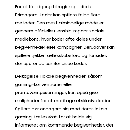
For at få adgang til regionspecifikke
Primogem-koder kan spillere følge flere
metoder. Den mest almindelige måde er
gennem officielle Genshin Impact sociale
mediekonti, hvor koder ofte deles under
begivenheder eller kampagner. Derudover kan
spillere tjekke fællesskabsfora og fansider,
der sporer og samler disse koder.
Deltagelse i lokale begivenheder, såsom
gaming-konventioner eller
promoveringssamlinger, kan også give
muligheder for at modtage eksklusive koder.
Spillere bør engagere sig med deres lokale
gaming-fællesskab for at holde sig
informeret om kommende begivenheder, der