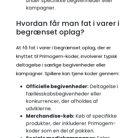
under specifikke begivenheder eller
kampagner.
Hvordan får man fat i varer i
begrænset oplag?
At få fat i varer i begrænset oplag, der er
knyttet til Primogem-koder, involverer typisk
deltagelse i særlige begivenheder eller
kampagner. Spillere kan tjene koder gennem:
Officielle begivenheder:
Deltagelse i
fællesskabsbegivenheder eller
konkurrencer, der afholdes af
udviklerne.
Merchandise-køb:
Køb af specifikke
produkter, der inkluderer Primogem-
koder som en del af pakken.