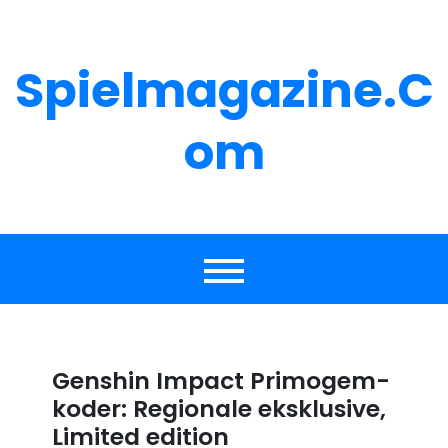
Skip
to
content
Spielmagazine.c
Om
Genshin Impact Primogem-
koder: Regionale eksklusive,
Limited edition