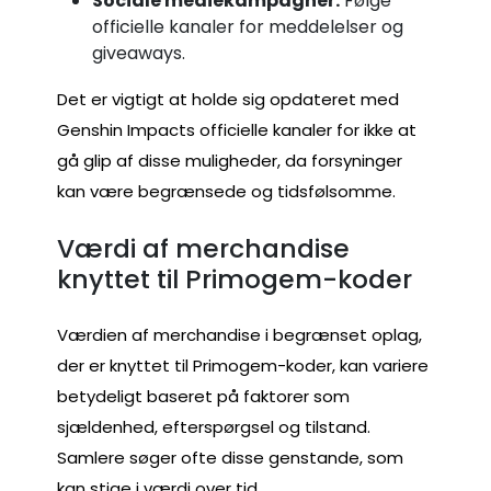
Sociale mediekampagner:
Følge
officielle kanaler for meddelelser og
giveaways.
Det er vigtigt at holde sig opdateret med
Genshin Impacts officielle kanaler for ikke at
gå glip af disse muligheder, da forsyninger
kan være begrænsede og tidsfølsomme.
Værdi af merchandise
knyttet til Primogem-koder
Værdien af merchandise i begrænset oplag,
der er knyttet til Primogem-koder, kan variere
betydeligt baseret på faktorer som
sjældenhed, efterspørgsel og tilstand.
Samlere søger ofte disse genstande, som
kan stige i værdi over tid.