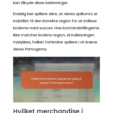
kan tilbyde disse belønninger.
Endelig bør spillere sikre, at deres spilkonto er
indstillet til den korrekte region for at indløse
koderne med succes. Hvis kontoindstillingerne
ikke matcher kodens region, vil indløsningen
mislykkes, hvilket forhindrer spillere i at kræve
deres Primogems.
Hvilket merchandise i