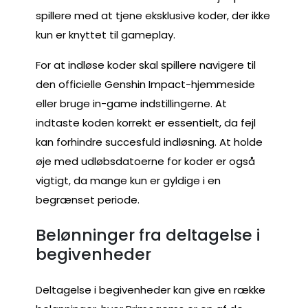
spillere med at tjene eksklusive koder, der ikke
kun er knyttet til gameplay.
For at indløse koder skal spillere navigere til
den officielle Genshin Impact-hjemmeside
eller bruge in-game indstillingerne. At
indtaste koden korrekt er essentielt, da fejl
kan forhindre succesfuld indløsning. At holde
øje med udløbsdatoerne for koder er også
vigtigt, da mange kun er gyldige i en
begrænset periode.
Belønninger fra deltagelse i
begivenheder
Deltagelse i begivenheder kan give en række