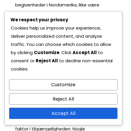
begivenheder i Nordamerika, ikke være
tilgængelige i Europa eller Asien. Dette kan
We respect your privacy
føre til forskelle i antallet af koder, som
Cookies help us improve your experience,
spillere kan indløse baseret på deres
deliver personalized content, and analyze
placering.
traffic. You can choose which cookies to allow
Derudover er visse kampagner eksklusive for
by clicking
Customize
. Click
Accept All
to
specifikke regioner. For eksempel kan
consent or
Reject All
to decline non-essential
merchandise-lanceringer i Japan komme
cookies.
med eksklusive Primogem-koder, der ikke er
tilgængelige for spillere i andre lande. Spillere
Customize
bør holde øje med regionale meddelelser for
Reject All
at sikre, at de ikke går glip af disse
muligheder.
Accept All
Begivenhedsspecifikke koder er en anden
faktor i tilgængeligheden. Nogle