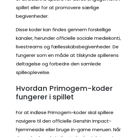
spillet eller for at promovere særlige
begivenheder.
Disse koder kan findes gennem forskellige
kanaler, herunder officielle sociale mediekonti,
livestreams og fællesskabsbegivenheder. De
fungerer som en måde at tilskynde spillerens
deltagelse og forbedre den samlede
spilleoplevelse.
Hvordan Primogem-koder
fungerer i spillet
For at indløse Primogem-koder skal spillere
navigere til den officielle Genshin Impact-
hjemmeside eller bruge in-game menuen. Når