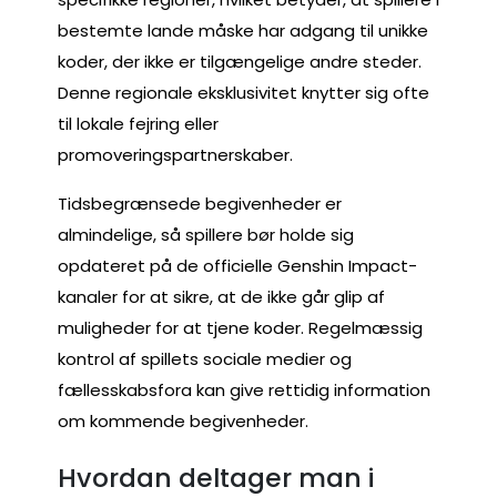
bestemte lande måske har adgang til unikke
koder, der ikke er tilgængelige andre steder.
Denne regionale eksklusivitet knytter sig ofte
til lokale fejring eller
promoveringspartnerskaber.
Tidsbegrænsede begivenheder er
almindelige, så spillere bør holde sig
opdateret på de officielle Genshin Impact-
kanaler for at sikre, at de ikke går glip af
muligheder for at tjene koder. Regelmæssig
kontrol af spillets sociale medier og
fællesskabsfora kan give rettidig information
om kommende begivenheder.
Hvordan deltager man i