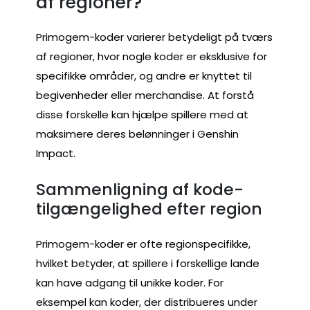
af regioner?
Primogem-koder varierer betydeligt på tværs
af regioner, hvor nogle koder er eksklusive for
specifikke områder, og andre er knyttet til
begivenheder eller merchandise. At forstå
disse forskelle kan hjælpe spillere med at
maksimere deres belønninger i Genshin
Impact.
Sammenligning af kode-
tilgængelighed efter region
Primogem-koder er ofte regionspecifikke,
hvilket betyder, at spillere i forskellige lande
kan have adgang til unikke koder. For
eksempel kan koder, der distribueres under