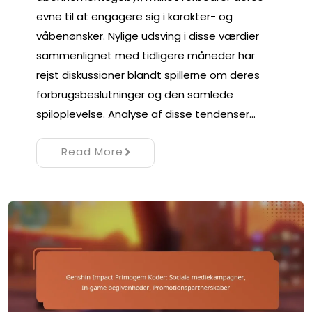
evne til at engagere sig i karakter- og
våbenønsker. Nylige udsving i disse værdier
sammenlignet med tidligere måneder har
rejst diskussioner blandt spillerne om deres
forbrugsbeslutninger og den samlede
spiloplevelse. Analyse af disse tendenser…
Read More