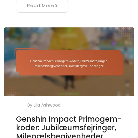
Read More
By
Lila Ashwood
Genshin Impact Primogem-
koder: Jubilæumsfejringer,
Milepælsbegivenheder,