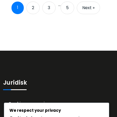
…
1
2
3
5
Next »
Juridisk
Cookies og sporing
We respect your privacy
Kontakt os