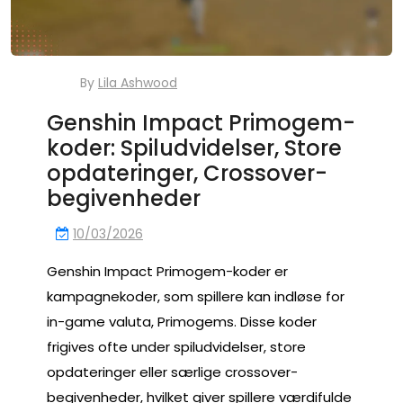
By
Lila Ashwood
Genshin Impact Primogem-
koder: Spiludvidelser, Store
opdateringer, Crossover-
begivenheder
10/03/2026
Genshin Impact Primogem-koder er
kampagnekoder, som spillere kan indløse for
in-game valuta, Primogems. Disse koder
frigives ofte under spiludvidelser, store
opdateringer eller særlige crossover-
begivenheder, hvilket giver spillere værdifulde