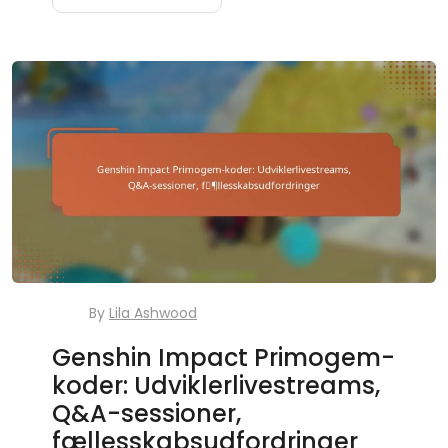
By
Lila Ashwood
Genshin Impact Primogem-
koder: Udviklerlivestreams,
Q&A-sessioner,
fællesskabsudfordringer