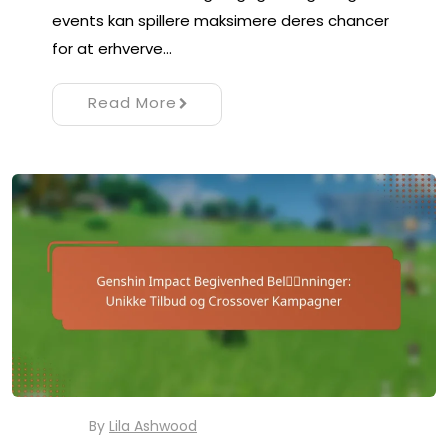
events kan spillere maksimere deres chancer
for at erhverve…
Read More
By
Lila Ashwood