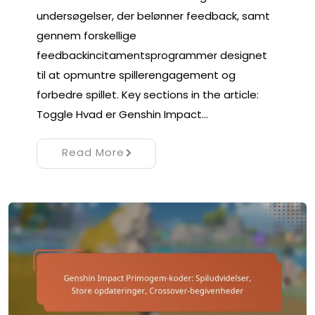
undersøgelser, der belønner feedback, samt
gennem forskellige
feedbackincitamentsprogrammer designet
til at opmuntre spillerengagement og
forbedre spillet. Key sections in the article:
Toggle Hvad er Genshin Impact…
Read More