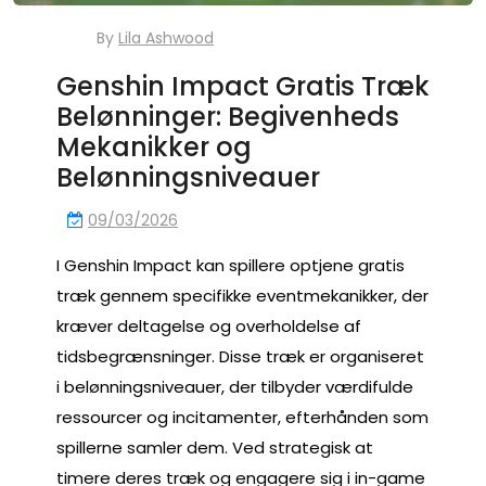
By
Lila Ashwood
Genshin Impact Gratis Træk
Belønninger: Begivenheds
Mekanikker og
Belønningsniveauer
09/03/2026
I Genshin Impact kan spillere optjene gratis
træk gennem specifikke eventmekanikker, der
kræver deltagelse og overholdelse af
tidsbegrænsninger. Disse træk er organiseret
i belønningsniveauer, der tilbyder værdifulde
ressourcer og incitamenter, efterhånden som
spillerne samler dem. Ved strategisk at
timere deres træk og engagere sig i in-game