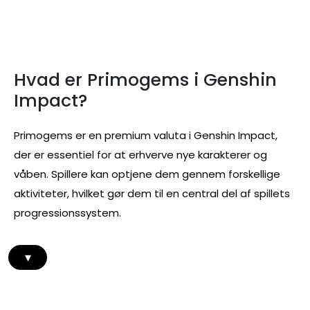
Hvad er Primogems i Genshin
Impact?
Primogems er en premium valuta i Genshin Impact,
der er essentiel for at erhverve nye karakterer og
våben. Spillere kan optjene dem gennem forskellige
aktiviteter, hvilket gør dem til en central del af spillets
progressionssystem.
▾