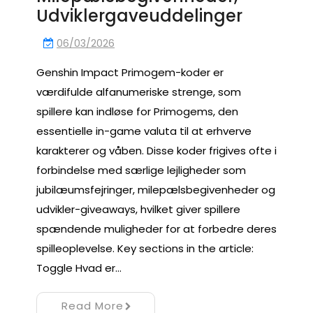
Udviklergaveuddelinger
06/03/2026
Genshin Impact Primogem-koder er
værdifulde alfanumeriske strenge, som
spillere kan indløse for Primogems, den
essentielle in-game valuta til at erhverve
karakterer og våben. Disse koder frigives ofte i
forbindelse med særlige lejligheder som
jubilæumsfejringer, milepælsbegivenheder og
udvikler-giveaways, hvilket giver spillere
spændende muligheder for at forbedre deres
spilleoplevelse. Key sections in the article:
Toggle Hvad er…
Read More