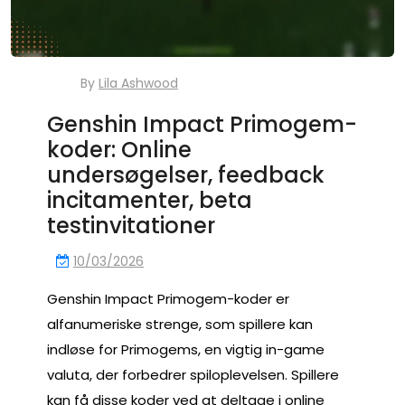
By
Lila Ashwood
Genshin Impact Primogem-
koder: Online
undersøgelser, feedback
incitamenter, beta
testinvitationer
10/03/2026
Genshin Impact Primogem-koder er
alfanumeriske strenge, som spillere kan
indløse for Primogems, en vigtig in-game
valuta, der forbedrer spiloplevelsen. Spillere
kan få disse koder ved at deltage i online