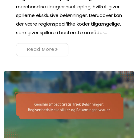
merchandise i begrænset oplag, hvilket giver
spillerne eksklusive belønninger. Derudover kan
der være regionspecifikke koder tilgængelige,
som giver spillere i bestemte områder…
Read More