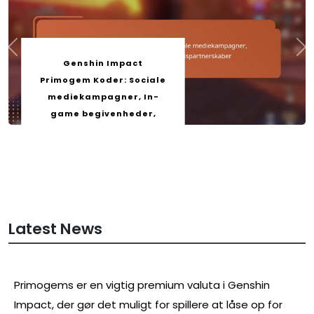
Genshin Impact
Primogem Koder: Sociale
mediekampagner, In-
game begivenheder,
Promotionspartnerskaber
by
Lila Ashwood
10/03/2026
Latest News
Primogems er en vigtig premium valuta i Genshin
Impact, der gør det muligt for spillere at låse op for