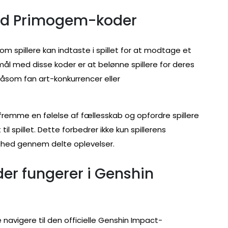
med Primogem-koder
 spillere kan indtaste i spillet for at modtage et
l med disse koder er at belønne spillere for deres
åsom fan art-konkurrencer eller
 fremme en følelse af fællesskab og opfordre spillere
 til spillet. Dette forbedrer ikke kun spillerens
ighed gennem delte oplevelser.
r fungerer i Genshin
 navigere til den officielle Genshin Impact-