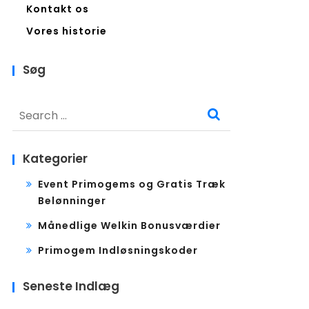
Kontakt os
Vores historie
Søg
Search
for:
Kategorier
Event Primogems og Gratis Træk
Belønninger
Månedlige Welkin Bonusværdier
Primogem Indløsningskoder
Seneste Indlæg