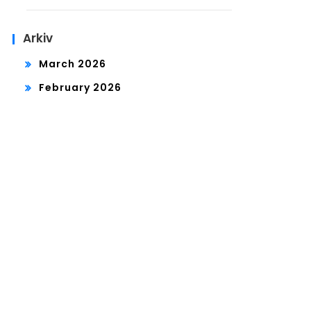
Arkiv
March 2026
February 2026