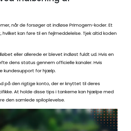
lemer, når de forsøger at indløse Primogem-koder. Et
hvilket kan føre til en fejlmeddelelse. Tjek altid koden
bet eller allerede er blevet indløst fuldt ud. Hvis en
ræfte dens status gennem officielle kanaler. Hvis
te kundesupport for hjælp.
ind på den rigtige konto, der er knyttet til deres
ifikke. At holde disse tips i tankerne kan hjælpe med
re den samlede spiloplevelse.