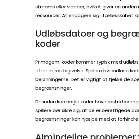
streams eller videoer, hvilket giver en anden
ressourcer. At engagere sig i fællesskabet 
Udløbsdatoer og begræ
koder
Primogem-koder kommer typisk med udløbsdato
efter deres frigivelse. Spillere bør indløse k
belønningerne. Det er vigtigt at tjekke de spec
begrænsninger.
Desuden kan nogle koder have restriktioner på
spillere bør sikre sig, at de er berettigede b
begrænsninger kan hjælpe med at forhindre s
Almindelige problemer 