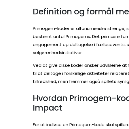
Definition og formål 
Primogem-koder er alfanumeriske strenge, som
bestemt antal Primogems. Det primære formå
engagement og deltagelse i fællesevents, s
velgørenhedsinitiativer.
Ved at give disse koder ønsker udviklerne at
til at deltage i forskellige aktiviteter relateret
tilfredshed, men fremmer også spillets synl
Hvordan Primogem-kode
Impact
For at indløse en Primogem-kode skal spillere