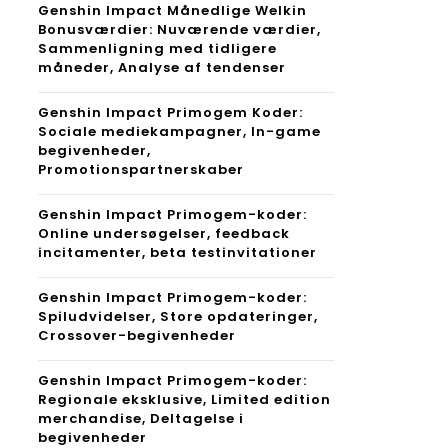
Genshin Impact Månedlige Welkin
Bonusværdier: Nuværende værdier,
Sammenligning med tidligere
måneder, Analyse af tendenser
Genshin Impact Primogem Koder:
Sociale mediekampagner, In-game
begivenheder,
Promotionspartnerskaber
Genshin Impact Primogem-koder:
Online undersøgelser, feedback
incitamenter, beta testinvitationer
Genshin Impact Primogem-koder:
Spiludvidelser, Store opdateringer,
Crossover-begivenheder
Genshin Impact Primogem-koder:
Regionale eksklusive, Limited edition
merchandise, Deltagelse i
begivenheder