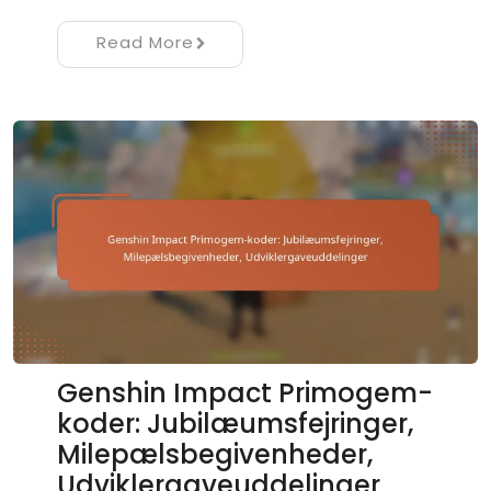
Read More
Genshin Impact Primogem-
koder: Jubilæumsfejringer,
Milepælsbegivenheder,
Udviklergaveuddelinger