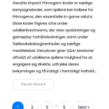
Genshin Impact Primogem-koder er særlige
kampagnekoder, som spillere kan indløse for
Primogems, den essentielle in-game valuta.
Disse koder frigives ofte under
udviklerlivestreams, der viser opdateringer og
gameplay-forhåndsvisninger, samt under
fællesskabsbegivenheder og særlige
meddelelser. Derudover giver Q&A-sessioner
afholdt af udviklerne spillere mulighed for at
engagere sig direkte, udtrykke deres
bekymringer og få indsigt i fremtidigt indhold…
Read More
…
1
2
3
5
Next »