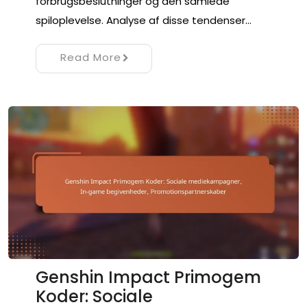
forbrugsbeslutninger og den samlede
spiloplevelse. Analyse af disse tendenser…
Read More
Genshin Impact Primogem
Koder: Sociale