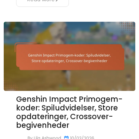
Genshin Impact Primogem-
koder: Spiludvidelser, Store
opdateringer, Crossover-
begivenheder
By
Lila Ashwood
10/03/2026