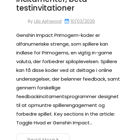
testinvitationer
By
Lila Ashwood
10/03/2026
Genshin Impact Primogem-koder er
alfanumeriske strenge, som spillere kan
indløse for Primogems, en vigtig in-game
valuta, der forbedrer spiloplevelsen. Spillere
kan få disse koder ved at deltage i online
undersøgelser, der belønner feedback, samt
gennem forskellige
feedbackincitamentsprogrammer designet
til at opmuntre spillerengagement og
forbedre spillet. Key sections in the article:
Toggle Hvad er Genshin Impact…
Read More