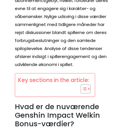
abonnementsgebyr, hvilket forbedrer deres
evne til at engagere sig i karakter- og
våbenønsker. Nylige udsving i disse værdier
sammenlignet med tidligere måneder har
rejst diskussioner blandt spillerne om deres
forbrugsbeslutninger og den samlede
spiloplevelse. Analyse af disse tendenser
afslører indsigt i spillerengagement og den
udviklende økonomi i spillet.
Key sections in the article:
Hvad er de nuværende
Genshin Impact Welkin
Bonus-værdier?