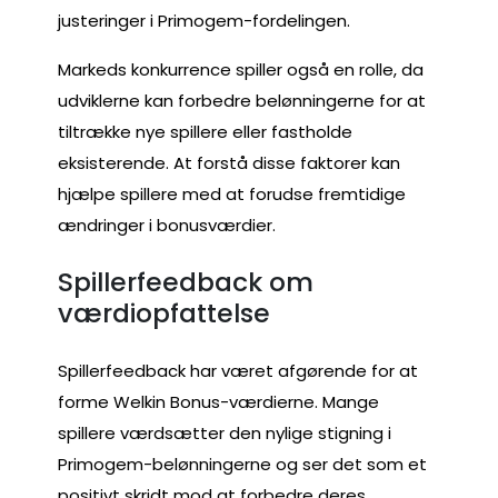
justeringer i Primogem-fordelingen.
Markeds konkurrence spiller også en rolle, da
udviklerne kan forbedre belønningerne for at
tiltrække nye spillere eller fastholde
eksisterende. At forstå disse faktorer kan
hjælpe spillere med at forudse fremtidige
ændringer i bonusværdier.
Spillerfeedback om
værdiopfattelse
Spillerfeedback har været afgørende for at
forme Welkin Bonus-værdierne. Mange
spillere værdsætter den nylige stigning i
Primogem-belønningerne og ser det som et
positivt skridt mod at forbedre deres