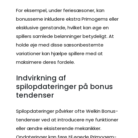
For eksempel, under feriesæsoner, kan
bonusserne inkludere ekstra Primogems eller
eksklusive genstande, hvilket kan øge en
spillers samlede belønninger betydeligt. At
holde øje med disse sæsonbestemte
variationer kan hjælpe spillere med at
maksimere deres fordele.
Indvirkning af
spilopdateringer på bonus
tendenser
Spilopdateringer påvirker ofte Welkin Bonus-
tendenser ved at introducere nye funktioner
eller ændre eksisterende mekanikker.
Opdateringer kan føre til øgede Primogem-