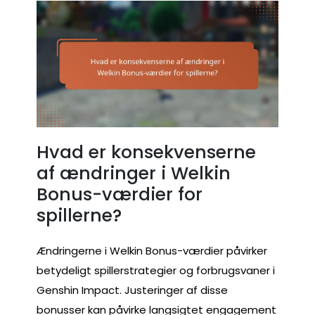
Hvad er konsekvenserne
af ændringer i Welkin
Bonus-værdier for
spillerne?
Ændringerne i Welkin Bonus-værdier påvirker
betydeligt spillerstrategier og forbrugsvaner i
Genshin Impact. Justeringer af disse
bonusser kan påvirke langsigtet engagement