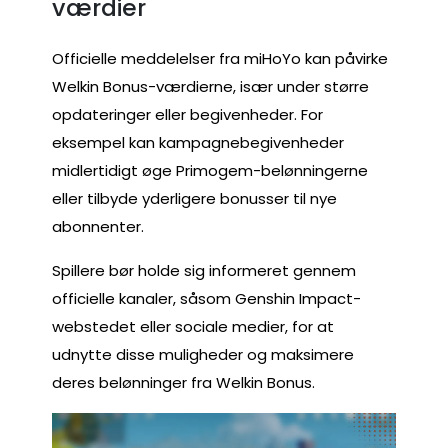
værdier
Officielle meddelelser fra miHoYo kan påvirke
Welkin Bonus-værdierne, især under større
opdateringer eller begivenheder. For
eksempel kan kampagnebegivenheder
midlertidigt øge Primogem-belønningerne
eller tilbyde yderligere bonusser til nye
abonnenter.
Spillere bør holde sig informeret gennem
officielle kanaler, såsom Genshin Impact-
webstedet eller sociale medier, for at
udnytte disse muligheder og maksimere
deres belønninger fra Welkin Bonus.