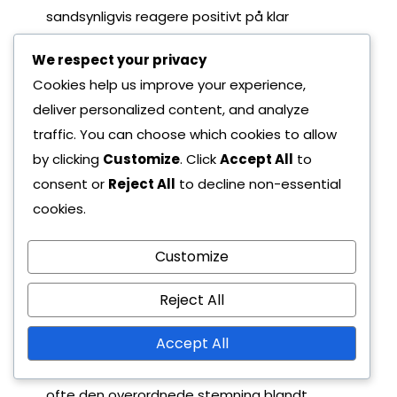
sandsynligvis reagere positivt på klar
kommunikation vedrørende eventuelle
We respect your privacy
potentielle ændringer.
Cookies help us improve your experience,
Udviklerne bør overveje at implementere
deliver personalized content, and analyze
feedbackmekanismer for at vurdere
traffic. You can choose which cookies to allow
spillerforventninger og tilfredshedsniveauer.
by clicking
Customize
. Click
Accept All
to
Denne proaktive tilgang kan hjælpe med at
consent or
Reject All
to decline non-essential
tilpasse fremtidige bonusudbud med
cookies.
spillerønsker, hvilket i sidste ende forbedrer
spiloplevelsen.
Customize
Reaktioner fra fællesskabet
Reject All
Accept All
Reaktioner fra fællesskabet på ændringer i
Welkin Bonus kan variere meget og afspejler
ofte den overordnede stemning blandt