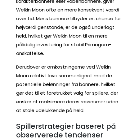
karakterbannere eller våbenbannere, giver
Welkin Moon ofte en mere konsekvent værdi
over tid. Mens bannere tilbyder en chance for
højværdi genstande, er de også underlagt
held, hvilket gør Welkin Moon til en mere
pålidelig investering for stabil Primogem-
anskaffelse.
Derudover er omkostningerne ved Welkin
Moon relativt lave sammenlignet med de
potentielle belønninger fra bannere, hvilket
gør det til et foretrukket valg for spillere, der
ønsker at maksimere deres ressourcer uden
at stole udelukkende på held.
Spillerstrategier baseret på
observerede tendenser