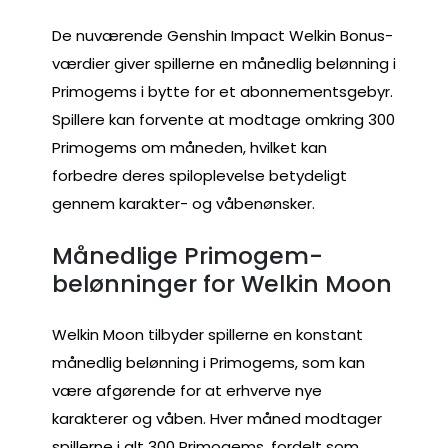
De nuværende Genshin Impact Welkin Bonus-
værdier giver spillerne en månedlig belønning i
Primogems i bytte for et abonnementsgebyr.
Spillere kan forvente at modtage omkring 300
Primogems om måneden, hvilket kan
forbedre deres spiloplevelse betydeligt
gennem karakter- og våbenønsker.
Månedlige Primogem-
belønninger for Welkin Moon
Welkin Moon tilbyder spillerne en konstant
månedlig belønning i Primogems, som kan
være afgørende for at erhverve nye
karakterer og våben. Hver måned modtager
spillerne i alt 300 Primogems, fordelt som