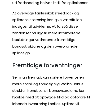
utilfredshed og højlydt kritik fra spillerbasen.
At overvåge fællesskabsfeedback og
spillerens stemning kan give værdifulde
indsigter til udviklerne. At forstå disse
tendenser muliggør mere informerede
beslutninger vedrørende fremtidige
bonusstrukturer og den overordnede
spildesign.
Fremtidige forventninger
Ser man fremad, kan spillere forvente en
mere stabil og forudsigelig Welkin Bonus-
struktur. Konsistens i bonusværdierne kan
hjælpe med at opbygge tillid og opfordre til
løbende investering i spillet. Spillere vil