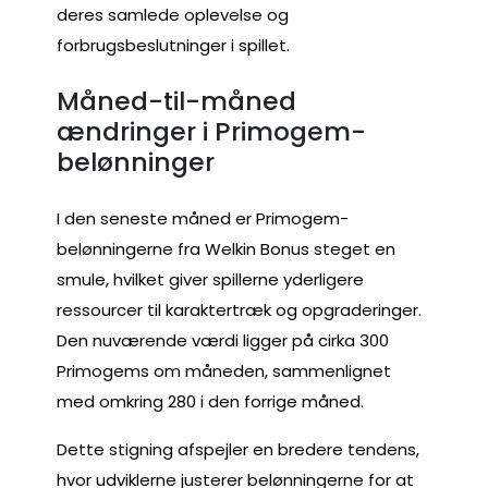
deres samlede oplevelse og
forbrugsbeslutninger i spillet.
Måned-til-måned
ændringer i Primogem-
belønninger
I den seneste måned er Primogem-
belønningerne fra Welkin Bonus steget en
smule, hvilket giver spillerne yderligere
ressourcer til karaktertræk og opgraderinger.
Den nuværende værdi ligger på cirka 300
Primogems om måneden, sammenlignet
med omkring 280 i den forrige måned.
Dette stigning afspejler en bredere tendens,
hvor udviklerne justerer belønningerne for at