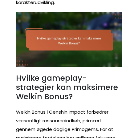
karakterudvikling.
Hvilke gameplay-
strategier kan maksimere
Welkin Bonus?
Welkin Bonus i Genshin Impact forbedrer
væsentligt ressourceindkøb, primært
gennem øgede daglige Primogems. For at
maksimere fordelene bør spillerne fokusere