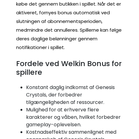
købe det gennem butikken i spillet. Når det er
aktiveret, fornyes bonus automatisk ved
slutningen af abonnementsperioden,
medmindre det annulleres. Spillerne kan følge
deres daglige belønninger gennem
notifikationer i spillet.
Fordele ved Welkin Bonus for
spillere
Konstant daglig indkomst af Genesis
Crystals, der forbedrer
tilgængeligheden af ressourcer.
Mulighed for at erhverve flere
karakterer og våben, hvilket forbedrer
gameplay-oplevelsen.
Kostnadseffektiv sammenlignet med