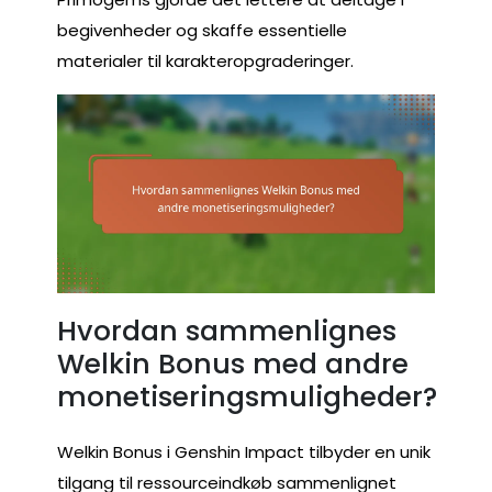
begivenheder og skaffe essentielle
materialer til karakteropgraderinger.
Hvordan sammenlignes
Welkin Bonus med andre
monetiseringsmuligheder?
Welkin Bonus i Genshin Impact tilbyder en unik
tilgang til ressourceindkøb sammenlignet