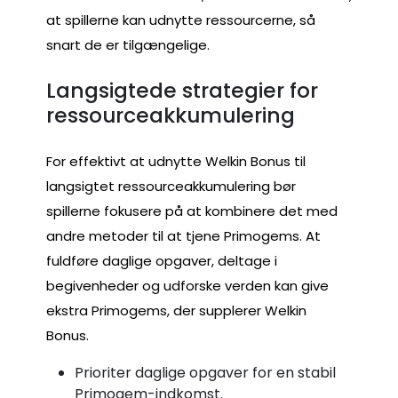
at spillerne kan udnytte ressourcerne, så
snart de er tilgængelige.
Langsigtede strategier for
ressourceakkumulering
For effektivt at udnytte Welkin Bonus til
langsigtet ressourceakkumulering bør
spillerne fokusere på at kombinere det med
andre metoder til at tjene Primogems. At
fuldføre daglige opgaver, deltage i
begivenheder og udforske verden kan give
ekstra Primogems, der supplerer Welkin
Bonus.
Prioriter daglige opgaver for en stabil
Primogem-indkomst.