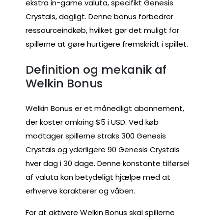
ekstra in-game valuta, specifikt Genesis
Crystals, dagligt. Denne bonus forbedrer
ressourceindkøb, hvilket gør det muligt for
spillerne at gøre hurtigere fremskridt i spillet.
Definition og mekanik af
Welkin Bonus
Welkin Bonus er et månedligt abonnement,
der koster omkring $5 i USD. Ved køb
modtager spillerne straks 300 Genesis
Crystals og yderligere 90 Genesis Crystals
hver dag i 30 dage. Denne konstante tilførsel
af valuta kan betydeligt hjælpe med at
erhverve karakterer og våben.
For at aktivere Welkin Bonus skal spillerne