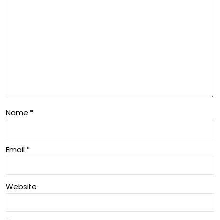
r:
er:
Sæ
Eng
son
ag
bes
em
te
ent
mt
Str
e
Name
*
ate
Akt
gier
ivit
Email
*
og
ete
Del
r
Website
tag
og
els
Spil