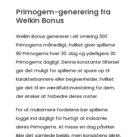
Primogem-generering fra
Welkin Bonus
Welkin Bonus genererer i alt omkring 300
Primogems månedligt, hvilket giver spillerne
90 Primogems hver 30. dag og yderligere 30
Primogems dagligt. Denne konstante tilførsel
gør det muligt for spillerne at spare op til
karakterbannere eller begivenheder, hvilket
gør det til en værdifuld investering for dem,
der ønsker at forbedre deres roster.
For at maksimere fordelene bør spillerne
logge ind dagligt for hurtigt at indsamle
deres Primogems. At misse en dag påvirker
ikke det samlede beløb, men konsistens sikrer,