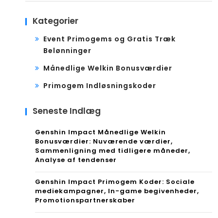
Kategorier
Event Primogems og Gratis Træk
Belønninger
Månedlige Welkin Bonusværdier
Primogem Indløsningskoder
Seneste Indlæg
Genshin Impact Månedlige Welkin
Bonusværdier: Nuværende værdier,
Sammenligning med tidligere måneder,
Analyse af tendenser
Genshin Impact Primogem Koder: Sociale
mediekampagner, In-game begivenheder,
Promotionspartnerskaber