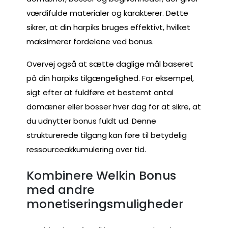
værdifulde materialer og karakterer. Dette
sikrer, at din harpiks bruges effektivt, hvilket
maksimerer fordelene ved bonus.
Overvej også at sætte daglige mål baseret
på din harpiks tilgængelighed. For eksempel,
sigt efter at fuldføre et bestemt antal
domæner eller bosser hver dag for at sikre, at
du udnytter bonus fuldt ud. Denne
strukturerede tilgang kan føre til betydelig
ressourceakkumulering over tid.
Kombinere Welkin Bonus
med andre
monetiseringsmuligheder