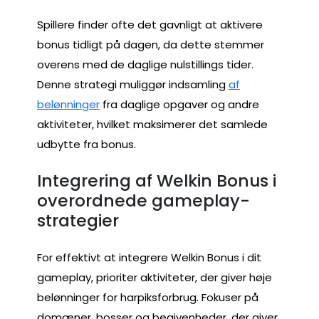
Spillere finder ofte det gavnligt at aktivere
bonus tidligt på dagen, da dette stemmer
overens med de daglige nulstillings tider.
Denne strategi muliggør indsamling
af
belønninger
fra daglige opgaver og andre
aktiviteter, hvilket maksimerer det samlede
udbytte fra bonus.
Integrering af Welkin Bonus i
overordnede gameplay-
strategier
For effektivt at integrere Welkin Bonus i dit
gameplay, prioriter aktiviteter, der giver høje
belønninger for harpiksforbrug. Fokuser på
domæner, bosser og begivenheder, der giver