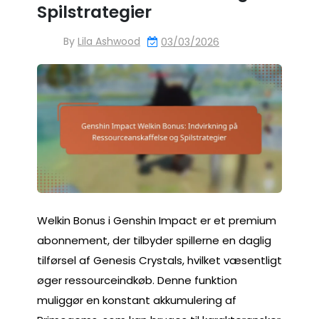
Spilstrategier
By
Lila Ashwood
03/03/2026
Welkin Bonus i Genshin Impact er et premium
abonnement, der tilbyder spillerne en daglig
tilførsel af Genesis Crystals, hvilket væsentligt
øger ressourceindkøb. Denne funktion
muliggør en konstant akkumulering af