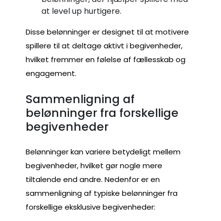
at level up hurtigere.
Disse belønninger er designet til at motivere
spillere til at deltage aktivt i begivenheder,
hvilket fremmer en følelse af fællesskab og
engagement.
Sammenligning af
belønninger fra forskellige
begivenheder
Belønninger kan variere betydeligt mellem
begivenheder, hvilket gør nogle mere
tiltalende end andre. Nedenfor er en
sammenligning af typiske belønninger fra
forskellige eksklusive begivenheder: