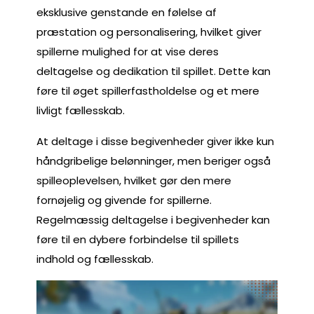
eksklusive genstande en følelse af
præstation og personalisering, hvilket giver
spillerne mulighed for at vise deres
deltagelse og dedikation til spillet. Dette kan
føre til øget spillerfastholdelse og et mere
livligt fællesskab.
At deltage i disse begivenheder giver ikke kun
håndgribelige belønninger, men beriger også
spilleoplevelsen, hvilket gør den mere
fornøjelig og givende for spillerne.
Regelmæssig deltagelse i begivenheder kan
føre til en dybere forbindelse til spillets
indhold og fællesskab.