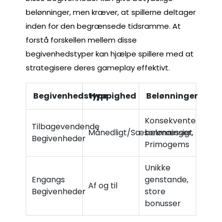
belønninger, men kræver, at spillerne deltager
inden for den begrænsede tidsramme. At
forstå forskellen mellem disse
begivenhedstyper kan hjælpe spillere med at
strategisere deres gameplay effektivt.
Begivenhedstype
Hyppighed
Belønninger
Konsekvente
Tilbagevendende
Månedligt/Sæsonmæssigt
belønninger,
Begivenheder
Primogems
Unikke
Engangs
genstande,
Af og til
Begivenheder
store
bonusser