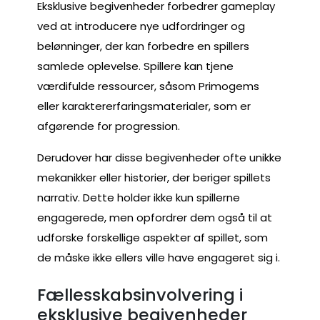
Eksklusive begivenheder forbedrer gameplay
ved at introducere nye udfordringer og
belønninger, der kan forbedre en spillers
samlede oplevelse. Spillere kan tjene
værdifulde ressourcer, såsom Primogems
eller karaktererfaringsmaterialer, som er
afgørende for progression.
Derudover har disse begivenheder ofte unikke
mekanikker eller historier, der beriger spillets
narrativ. Dette holder ikke kun spillerne
engagerede, men opfordrer dem også til at
udforske forskellige aspekter af spillet, som
de måske ikke ellers ville have engageret sig i.
Fællesskabsinvolvering i
eksklusive begivenheder