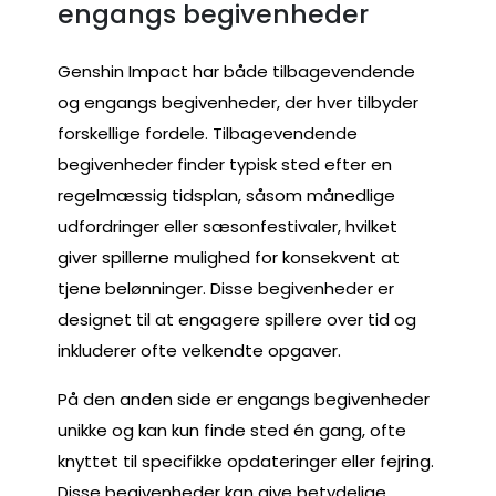
engangs begivenheder
Genshin Impact har både tilbagevendende
og engangs begivenheder, der hver tilbyder
forskellige fordele. Tilbagevendende
begivenheder finder typisk sted efter en
regelmæssig tidsplan, såsom månedlige
udfordringer eller sæsonfestivaler, hvilket
giver spillerne mulighed for konsekvent at
tjene belønninger. Disse begivenheder er
designet til at engagere spillere over tid og
inkluderer ofte velkendte opgaver.
På den anden side er engangs begivenheder
unikke og kan kun finde sted én gang, ofte
knyttet til specifikke opdateringer eller fejring.
Disse begivenheder kan give betydelige