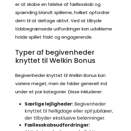
er at skabe en følelse af fællesskab og
spænding blandt spillerne, hvilket opfordrer
dem til at deltage aktivt. Ved at tilbyde
tidsbegrænsede udfordringer kan udviklerne
holde spillet friskt og engagerende.
Typer af begivenheder
knyttet til Welkin Bonus
Begivenheder knyttet til Welkin Bonus kan
variere meget, men de falder generelt ind
under et par kategorier. Disse inkluderer:
Særlige lejligheder:
Begivenheder
knyttet til helligdage eller spil jubilæer,
der tilbyder eksklusive belønninger.
Fællesskabsudfordringer: