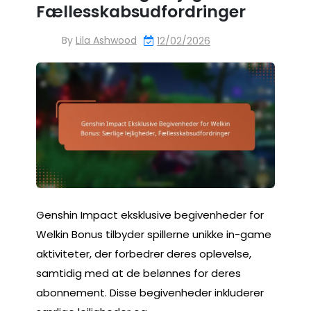
Fællesskabsudfordringer
By
Lila Ashwood
12/02/2026
Genshin Impact eksklusive begivenheder for
Welkin Bonus tilbyder spillerne unikke in-game
aktiviteter, der forbedrer deres oplevelse,
samtidig med at de belønnes for deres
abonnement. Disse begivenheder inkluderer