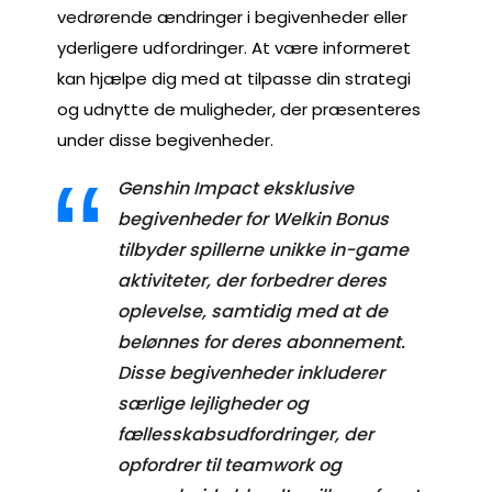
vedrørende ændringer i begivenheder eller
yderligere udfordringer. At være informeret
kan hjælpe dig med at tilpasse din strategi
og udnytte de muligheder, der præsenteres
under disse begivenheder.
Genshin Impact eksklusive
begivenheder for Welkin Bonus
tilbyder spillerne unikke in-game
aktiviteter, der forbedrer deres
oplevelse, samtidig med at de
belønnes for deres abonnement.
Disse begivenheder inkluderer
særlige lejligheder og
fællesskabsudfordringer, der
opfordrer til teamwork og