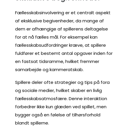
Fællesskabsinvolvering er et centralt aspekt
af eksklusive begivenheder, da mange af
dem er afhængige af spillerens deltagelse
for at nå fælles mål. For eksempel kan
fællesskabsudfordringer kræve, at spillere
fuldfører et bestemt antal opgaver inden for
en fastsat tidsramme, hvilket fremmer
samarbejde og kammeratskab.
Spillere deler ofte strategier og tips på fora
og sociale medier, hvilket skaber en livlig
fællesskabsatmosfære. Denne interaktion
forbedrer ikke kun glæden ved spillet, men
bygger også en følelse af tilhørsforhold
blandt spillerne.