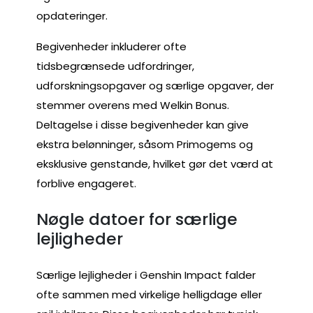
opdateringer.
Begivenheder inkluderer ofte
tidsbegrænsede udfordringer,
udforskningsopgaver og særlige opgaver, der
stemmer overens med Welkin Bonus.
Deltagelse i disse begivenheder kan give
ekstra belønninger, såsom Primogems og
eksklusive genstande, hvilket gør det værd at
forblive engageret.
Nøgle datoer for særlige
lejligheder
Særlige lejligheder i Genshin Impact falder
ofte sammen med virkelige helligdage eller