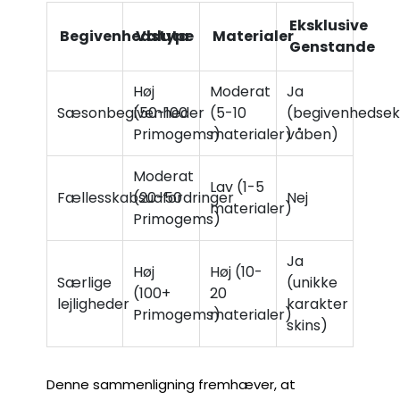
Eksklusive
Begivenhedstype
Valuta
Materialer
Genstande
Høj
Moderat
Ja
Sæsonbegivenheder
(50-100
(5-10
(begivenhedseks
Primogems)
materialer)
våben)
Moderat
Lav (1-5
Fællesskabsudfordringer
(20-50
Nej
materialer)
Primogems)
Ja
Høj
Høj (10-
Særlige
(unikke
(100+
20
lejligheder
karakter
Primogems)
materialer)
skins)
Denne sammenligning fremhæver, at