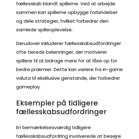
fællesskab blandt spillerne. Ved at arbejde
sammen kan spillerne opbygge forbindelser
og dele strategier, hvilket forbedrer den
samlede spilleoplevelse.
Derudover inkluderer fællesskabsudfordringer
ofte tierede belønninger, der motiverer
spillere til at bidrage mere for at låse op for
bedre præmier. Dette kan variere fra in-game
valuta til eksklusive genstande, der forbedrer
gameplay.
Eksempler på tidligere
fællesskabsudfordringer
En bemærkelsesværdig tidligere
fællesskabsudfordring involverede at besejre