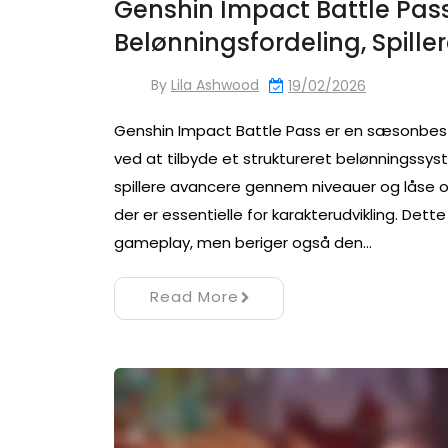
Genshin Impact Battle Pass
Belønningsfordeling, Spil
By
Lila Ashwood
19/02/2026
Genshin Impact Battle Pass er en sæsonbest
ved at tilbyde et struktureret belønningssyst
spillere avancere gennem niveauer og låse o
der er essentielle for karakterudvikling. Dett
gameplay, men beriger også den…
Read More