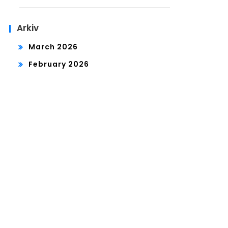
Arkiv
March 2026
February 2026