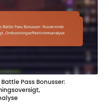
Battle Pass Bonusser:
ingsoversigt,
nalyse