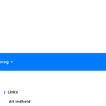
prog
Links
Alt indhold