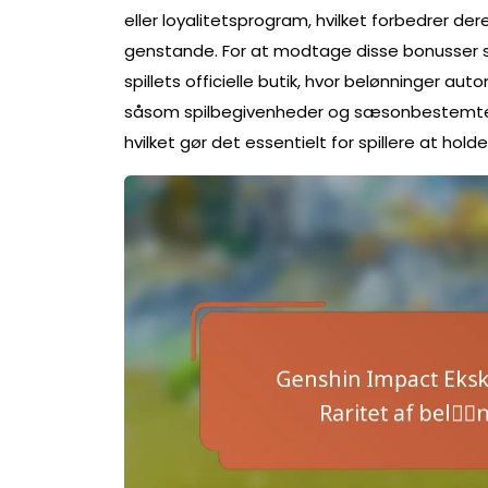
eller loyalitetsprogram, hvilket forbedrer de
genstande. For at modtage disse bonusser 
spillets officielle butik, hvor belønninger aut
såsom spilbegivenheder og sæsonbestemte k
hvilket gør det essentielt for spillere at hol